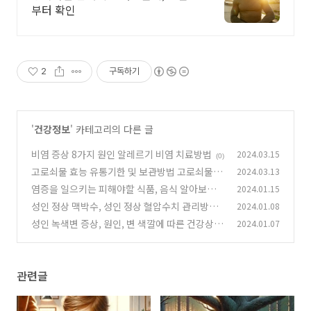
부터 확인
2
구독하기
'
건강정보
' 카테고리의 다른 글
비염 증상 8가지 원인 알레르기 비염 치료방법
2024.03.15
(0)
고로쇠물 효능 유통기한 및 보관방법 고로쇠물 섭
2024.03.13
취방법 주의사항
염증을 일으키는 피해야할 식품, 음식 알아보기
2024.01.15
(0)
성인 정상 맥박수, 성인 정상 혈압수치 관리방법
2024.01.08
(0)
성인 녹색변 증상, 원인, 변 색깔에 따른 건강상태
2024.01.07
(0)
(0)
관련글