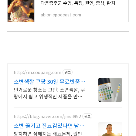
다운증후군 수명, 특징, 원인, 증상, 완치
abionicpodcast.com
http://m.coupang.com
광고
소변색깔 쿠팡 30일 무료반품으
로 부담없이
번거로운 청소는 그만! 소변색깔, 쿠
팡에서 쉽고 위생적인 제품을 만나
보세요.
https://blog.naver.com/jinsil992
광고
소변 끊기고 잔뇨감있다면 남성
성 회복 후기 공개
방치하면 심해지는 배뇨문제, 원인