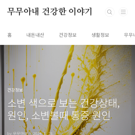
본문 바로가기
무무아내 건강한 이야기
홈
내돈내산
건강정보
생활정보
무무
건강정보
소변 색으로 보는 건강상태,
원인, 소변볼때 통증 원인
by 무무아내
2024. 1. 23.