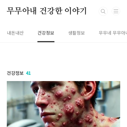
본문 바로가기
무무아내 건강한 이야기
내돈내산
건강정보
생활정보
무무네 무무아
건강정보
41