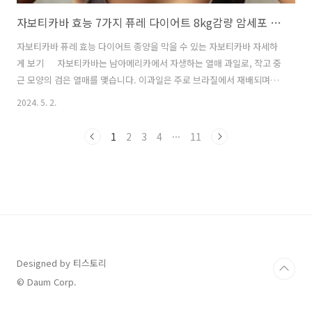
자보티카바 효능 7가지 퓨레 다이어트 8kg감량 암세포 성장을 막는 자보티카바 알아보자
자보티카바 퓨레 효능 다이어트 종양을 막을 수 있는 자보티카바 자세하
게 보기 자보티카바는 남아메리카에서 자생하는 열매 과일로, 작고 중
근 모양의 검은 열매를 맺습니다. 이과일은 주로 브라질에서 재배되며,
최근에는 건강식품으로 각광받고 있습니다. 자보티카바는 높은 항산화
2024. 5. 2.
작용과 항염효과로 인해 다이어트와 종양 성장을 억제에 도움을 줄 수 있
습니다. 특히, 자보티카바 퓨레는 이러한 성분을 효과적으로 섭취할 수
1
2
3
4
···
11
있는 방식으로, 다이어트와 건강 관리에 활용됩니다. 연구에 따르면, 자
보티카바는 종양의 성장을 막는 데 도움이 되는 항암 성분을 함유하고 있
어 건강을 위한 다양한 측면에서 관심을 받고 있습니다. 👉자보티카파
효능 영상시청👈 👉자보티카바 다이어트 효능 후기영상👈 1. 자보티카
바 퓨레 효능..
Designed by 티스토리
© Daum Corp.