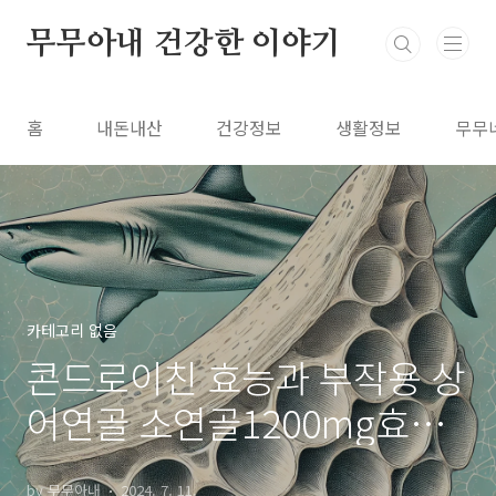
본문 바로가기
무무아내 건강한 이야기
홈
내돈내산
건강정보
생활정보
무무
카테고리 없음
콘드로이친 효능과 부작용 상
어연골 소연골1200mg효능
추천 영양제
by 무무아내
2024. 7. 11.