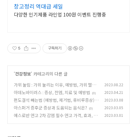
창고정리 역대급 세일
다양한 인기제품 라인업 100원 이벤트 진행중
5
구독하기
'
건강정보
' 카테고리의 다른 글
가위 눌림 : 가위 눌리는 이유, 예방법, 가위 빨리
2023.08.22
풀리는 법
아데노바이러스 : 증상, 전염, 치료 및 예방법
2023.04.21
(0)
(0)
편도결석 빼는법 (예방법, 제거법, 후비루증상)
2023.03.08
아스퍼거 증후군 증상과 도움되는 음식은?
2023.03.05
(0)
(0)
에스로반 연고 2차 감염 필수 연고 가격, 효과, 부
2023.03.01
작용은?
(0)