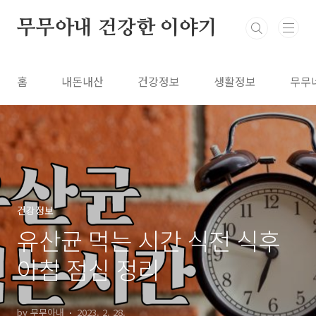
본문 바로가기
무무아내 건강한 이야기
홈
내돈내산
건강정보
생활정보
무무
건강정보
유산균 먹는 시간 식전 식후
아침 점심 정리
by 무무아내
2023. 2. 28.