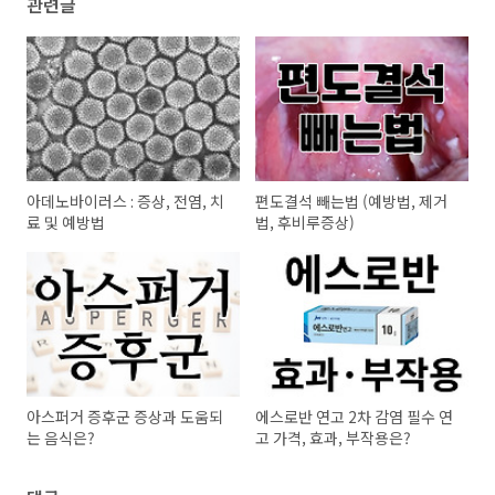
관련글
아데노바이러스 : 증상, 전염, 치
편도결석 빼는법 (예방법, 제거
료 및 예방법
법, 후비루증상)
아스퍼거 증후군 증상과 도움되
에스로반 연고 2차 감염 필수 연
는 음식은?
고 가격, 효과, 부작용은?